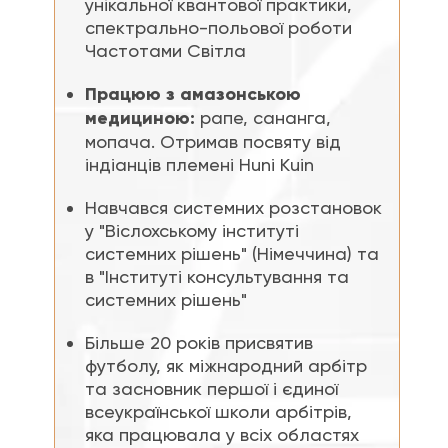
унікальної квантової практики,
спектрально-польової роботи
Частотами Світла
Працюю з амазонською
медициною:
рапе, сананга,
мопача. Отримав посвяту від
індіанців племені Huni Kuin
Навчався системних розстановок
у "Віслохському інституті
системних рішень" (Німеччина) та
в "Інституті консультування та
системних рішень"
Більше 20 років присвятив
футболу, як міжнародний арбітр
та засновник першої і єдиної
всеукраїнської школи арбітрів,
яка працювала у всіх областях