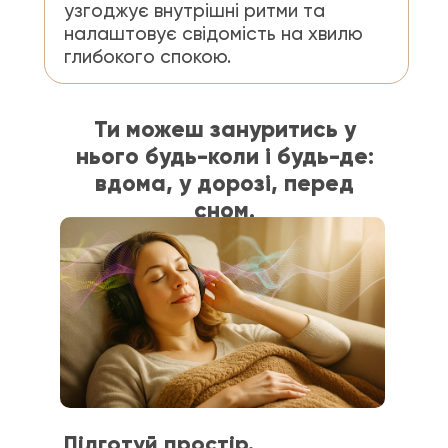
узгоджує внутрішні ритми та
налаштовує свідомість на хвилю
глибокого спокою.
Ти можеш зануритись у
нього будь-коли і будь-де:
вдома, у дорозі, перед
сном.
Підготуй простір.