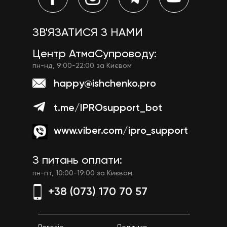
ЗВ'ЯЗАТИСЯ З НАМИ
Центр АтмаСупроводу:
пн-нд, 9:00-22:00 за Києвом
happy@ishchenko.pro
t.me/IPROsupport_bot
www.viber.com/ipro_support
З питань оплати:
пн-пт, 10:00-19:00 за Києвом
+38 (073) 170 70 57
Договір
Політика