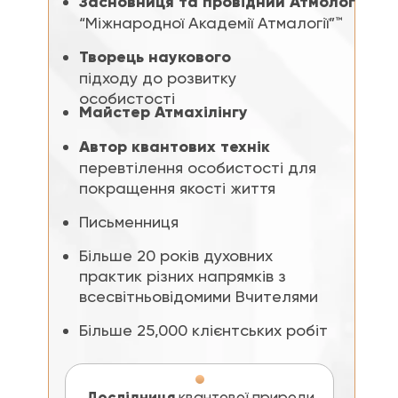
Засновниця та провідний Атмолог
“Міжнародної Академії Атмалогії”™
Творець наукового
підходу до розвитку
особистості
Майстер Атмахілінгу
Автор квантових технік
перевтілення особистості для
покращення якості життя
Письменниця
Більше 20 років духовних
практик різних напрямків з
всесвітньовідомими Вчителями
Більше 25,000 клієнтських робіт
Дослідниця
квантової природи