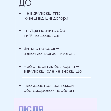
ДО
Не відчуваєш тіла,
живеш від шиї догори
Інтуїція мовчить або
ти їй не довіряєш
Зміни є на сесії —
відкочуються за тиждень
Набір практик без карти —
відчуваєш, але не знаєш що
Тіло здається вантажем
або джерелом проблем
ПІСЛЯ