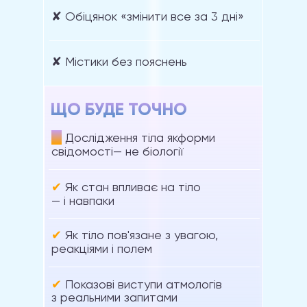
✘ Обіцянок «змінити все за 3 дні»
✘ Містики без пояснень
ЩО БУДЕ ТОЧНО
✔
Дослідження тіла якформи
свідомості— не біології
✔
Як стан впливає на тіло
— і навпаки
✔
Як тіло пов'язане з увагою,
реакціями і полем
✔
Показові виступи атмологів
з реальними запитами