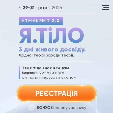
29-31
травня 2026
АТМАКЕМП
2.0
Я.ТіЛО
3 дні живого досвіду.
Жодної теорії заради теорії.
Твоє тіло знає все вже
Навчись читати його
зараз
сигнали і керувати станом
БОНУС
Кожному учаснику