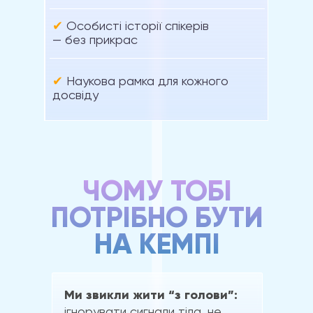
✔
Особисті історії спікерів
— без прикрас
✔
Наукова рамка для кожного
досвіду
ЧОМУ ТОБІ
ПОТРІБНО БУТИ
НА КЕМПІ
Ми звикли жити “з голови”:
ігнорувати сигнали тіла, не