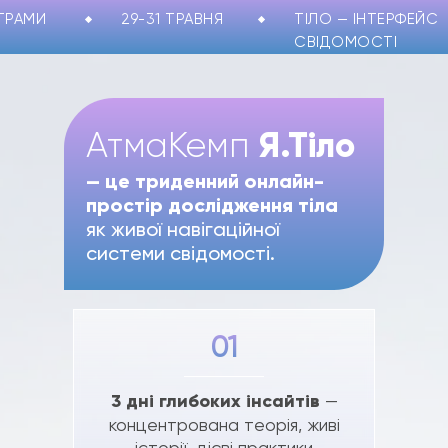
ТРАМИ
29-31 ТРАВНЯ
ТІЛО — ІНТЕРФЕЙС
СВІДОМОСТІ
Я.Тіло
АтмаКемп
— це триденний онлайн-
простір дослідження тіла
як живої навігаційної
системи свідомості.
01
3 дні глибоких інсайтів
—
концентрована теорія, живі
історії, дієві практики