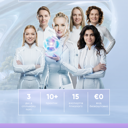
3
10+
15
€0
дні в
практик
експертів
вхід
спільному
Атмалогії
безкоштовно
полі