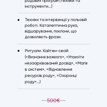
родових програм (техніки та
інструменти...)
Техніки та інтервенції у польовій
роботі. Каталептична рука,
відшарування, поклони, що
дозволяють фрази.
Ритуали. Кайтен-сесій
(«Визнання важкого», «Упокоїти
незаархівований досвід», «Магія
в системі», «Відновлення
ресурсів роду», «Охоронці
роду»...)
500€