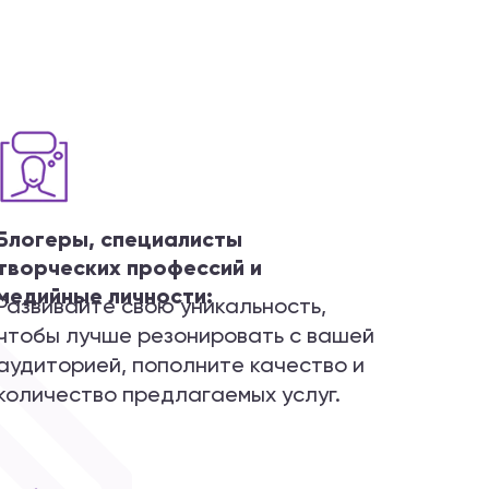
Блогеры, специалисты
творческих профессий и
медийные личности:
Развивайте свою уникальность,
чтобы лучше резонировать с вашей
аудиторией, пополните качество и
количество предлагаемых услуг.