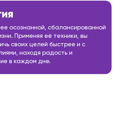
гия
олее осознанной, сбалансированной
зни. Применяя её техники, вы
ичь своих целей быстрее и с
лиями, находя радость и
ие в каждом дне.