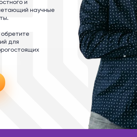
остного и
очетающий научные
ты.
и обретите
ий для
орогостоящих