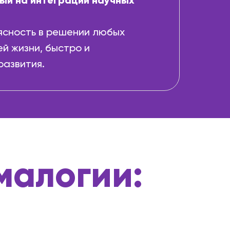
ый на интеграции научных
ясность в решении любых
й жизни, быстро и
развития.
малогии: