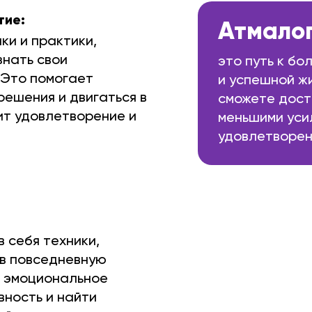
тие:
Атмало
ки и практики,
знать свои
это путь к б
 Это помогает
и успешной жи
ешения и двигаться в
сможете дост
ит удовлетворение и
меньшими уси
удовлетворен
 себя техники,
 в повседневную
ь эмоциональное
вность и найти