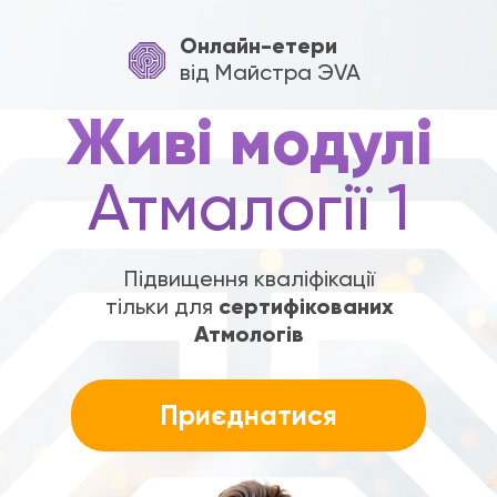
Онлайн-етери
від Майстра ЭVA
Живі модулі
Атмалогії 1
Підвищення кваліфікації
тільки для
сертифікованих
Атмологів
Приєднатися