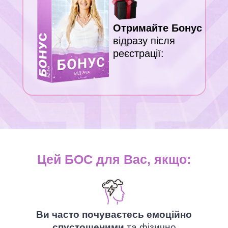
О
тримайте Бонус
відразу після
реєстрації:
Цей БОС для Вас, якщо:
Ви часто почуваєтесь емоційно
спустошеними
та фізично